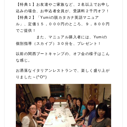
【特典１】お友達やご家族など、２名以上でお申し
込みの場合、お申込者全員が、受講料２千円オフ！
【特典２】「Yumiの脱カタカナ英語マニュア
ル」、定価１５，０００円のところ、９，８００円
でご提供！
また、マニュアル購入者には、Yumiの
個別指導（スカイプ）３０分を、プレゼント！
以前の関西ブートキャンプの、オフ会の様子はこん
な感じ。
お洒落なイタリアンレストランで、楽しく盛り上が
りました～(^O^)