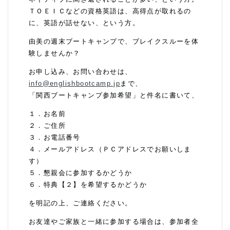
ＴＯＥＩＣなどの資格英語は、高得点が取れるの
に、英語が話せない、という方。
由美の週末ブートキャンプで、ブレイクスルーを体
験しませんか？
お申し込み、お問い合わせは、
info@englishbootcamp.jp
まで、
「関西ブートキャンプ参加希望」と件名に書いて、
１．お名前
２．ご住所
３．お電話番号
４．メールアドレス（ＰＣアドレスでお願いしま
す）
５．懇親会に参加するかどうか
６．特典【２】を希望するかどうか
を明記の上、ご連絡ください。
お友達やご家族と一緒に参加する場合は、参加者全