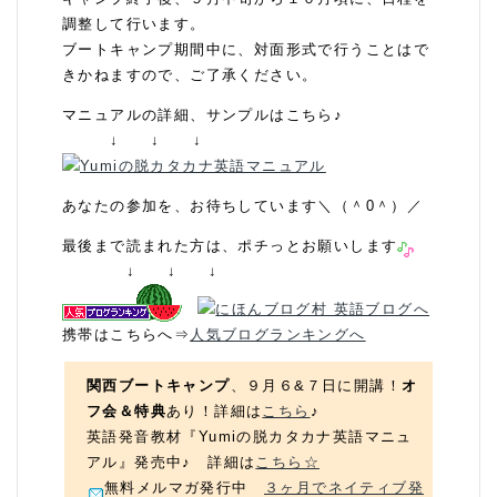
調整して行います。
ブートキャンプ期間中に、対面形式で行うことはで
きかねますので、ご了承ください。
マニュアルの詳細、サンプルはこちら♪
↓ ↓ ↓
あなたの参加を、お待ちしています＼（＾0＾）／
最後まで読まれた方は、ポチっとお願いします
↓ ↓ ↓
携帯はこちらへ⇒
人気ブログランキングへ
関西ブートキャンプ
、９月６&７日に開講！
オ
フ会＆特典
あり！詳細は
こちら
♪
英語発音教材『Yumiの脱カタカナ英語マニュ
アル』発売中♪ 詳細は
こちら☆
無料メルマガ発行中
３ヶ月でネイティブ発