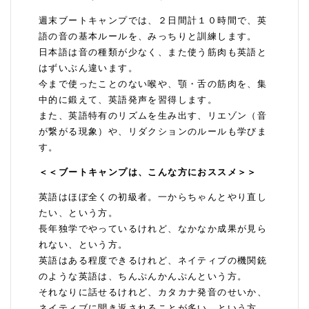
週末ブートキャンプでは、２日間計１０時間で、英
語の音の基本ルールを、みっちりと訓練します。
日本語は音の種類が少なく、また使う筋肉も英語と
はずいぶん違います。
今まで使ったことのない喉や、顎・舌の筋肉を、集
中的に鍛えて、英語発声を習得します。
また、英語特有のリズムを生み出す、リエゾン（音
が繋がる現象）や、リダクションのルールも学びま
す。
＜＜ブートキャンプは、こんな方におススメ＞＞
英語はほぼ全くの初級者。一からちゃんとやり直し
たい、という方。
長年独学でやっているけれど、なかなか成果が見ら
れない、という方。
英語はある程度できるけれど、ネイティブの機関銃
のような英語は、ちんぷんかんぷんという方。
それなりに話せるけれど、カタカナ発音のせいか、
ネイティブに聞き返されることが多い、という方。