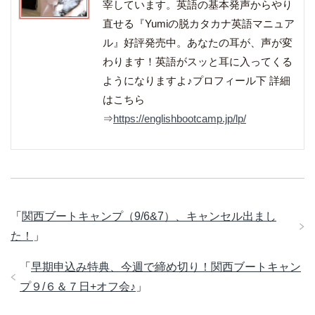
宰しています。英語の基本発声からやり
直せる『Yumiの脱カタカナ英語マニュア
ル』好評発売中。あなたの耳が、声が変
わります！英語がスッと耳に入ってくる
ようになりますよ♪プロフィール下 詳細
はこちら
⇒
https://englishbootcamp.jp/lp/
「
関西ブートキャンプ（9/6&7）、キャンセル出まし
た！
」
「
早期申込み特典、今週で締め切り！関西ブートキャン
プ９/６＆７日+オフ会♪
」