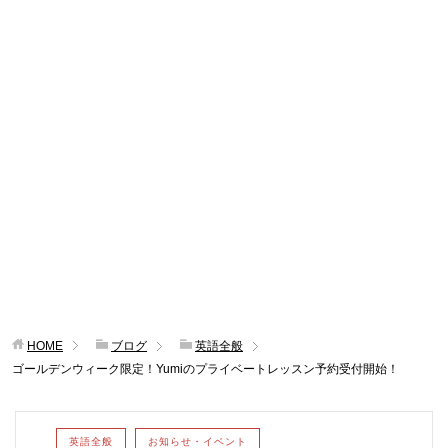
HOME
ブログ
英語全般
ゴールデンウィーク限定！Yumiのプライベートレッスン予約受付開始！
英語全般
お知らせ・イベント