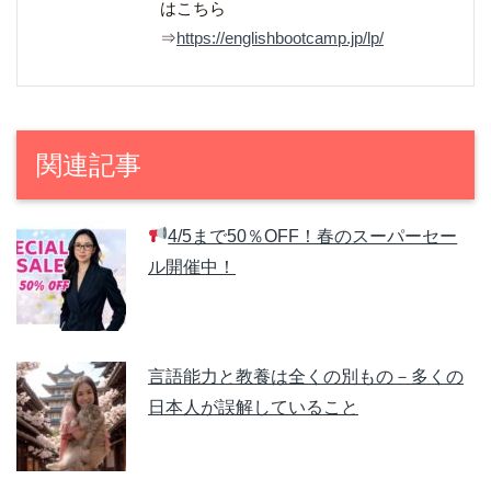
はこちら
⇒
https://englishbootcamp.jp/lp/
関連記事
4/5まで50％OFF！春のスーパーセー
ル開催中！
言語能力と教養は全くの別もの－多くの
日本人が誤解していること