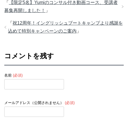
「
【限定5名】Yumiのコンサル付き動画コース、受講者
募集再開しました！
」
「
祝12周年！イングリッシュブートキャンプより感謝を
込めて特別キャンペーンのご案内
」
コメントを残す
名前
(必須)
メールアドレス（公開されません）
(必須)