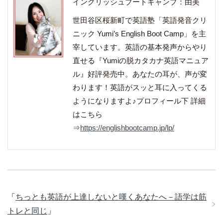
イングリッシュブートキャンプ：由美
世田谷区桜新町で英語塾「英語発音クリ
ニック Yumi’s English Boot Camp」を主
宰しています。英語の基本発声からやり
直せる『Yumiの脱カタカナ英語マニュア
ル』好評発売中。あなたの耳が、声が変
わります！英語がスッと耳に入ってくる
ようになりますよ♪プロフィール下 詳細
はこちら
⇒
https://englishbootcamp.jp/lp/
「
ちっとも英語が上達しないと嘆くあなたへ－語学は筋
トレと同じ
」