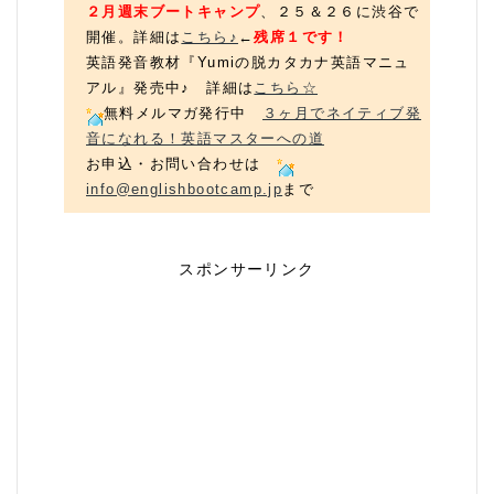
２月週末ブートキャンプ
、２５＆２６に渋谷で
開催。詳細は
こちら♪
←
残席１です！
英語発音教材『Yumiの脱カタカナ英語マニュ
アル』発売中♪ 詳細は
こちら☆
無料メルマガ発行中
３ヶ月でネイティブ発
音になれる！英語マスターへの道
お申込・お問い合わせは
info@englishbootcamp.jp
まで
スポンサーリンク