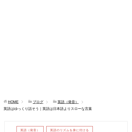
HOME
ブログ
英語（発音）
英語はゆっくり話そう｜英語は日本語よりスローな言葉
英語（発音）
英語のリズムを身に付ける