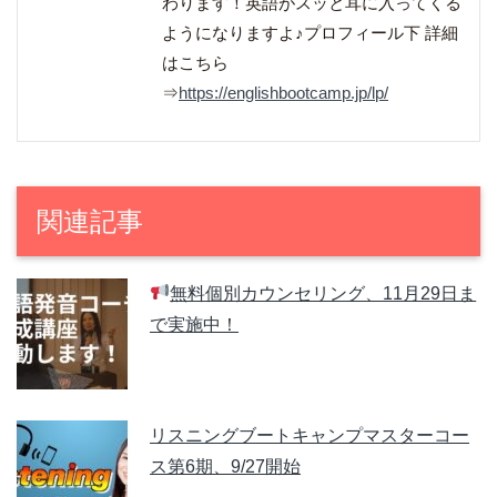
わります！英語がスッと耳に入ってくる
ようになりますよ♪プロフィール下 詳細
はこちら
⇒
https://englishbootcamp.jp/lp/
関連記事
無料個別カウンセリング、11月29日ま
で実施中！
リスニングブートキャンプマスターコー
ス第6期、9/27開始