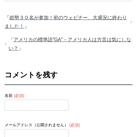
「
総勢３０名が参加！初のウェビナー、大盛況に終わり
ました！
」
「
アメリカの標準語”GA”－アメリカ人は方言は気にしな
い？
」
コメントを残す
名前
(必須)
メールアドレス（公開されません）
(必須)