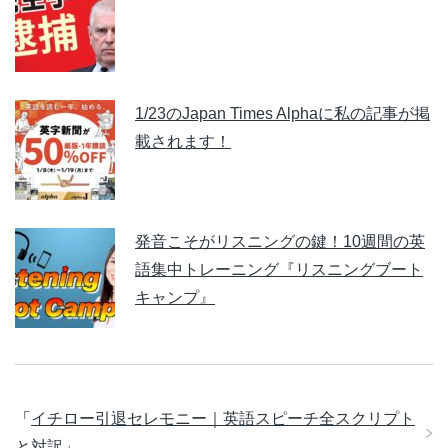
1/23のJapan Times Alphaに私の記事が掲
載されます！
発音こそがリスニングの鍵！10週間の英
語集中トレーニング『リスニングブート
キャンプ』
「
イチロー引退セレモニー｜英語スピーチ全スクリプト
と対訳
」