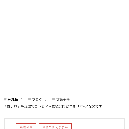
HOME
ブログ
英語全般
「食テロ」を英語で言うと？－食欲は肉欲つまりポ○ノなのです
英語全般
英語で言えますか