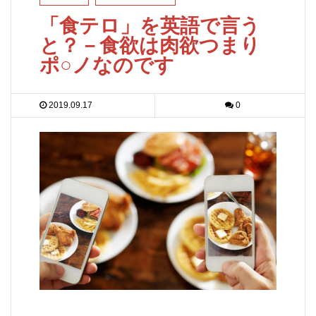
「食テロ」を英語で言う
と？－食欲は肉欲つまり
ポ○ノなのです
2019.09.17
0