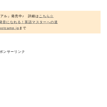
ュアル』発売中♪ 詳細は
こちら☆
発音になれる！英語マスターへの道
ootcamp.jp
まで
ポンサーリンク