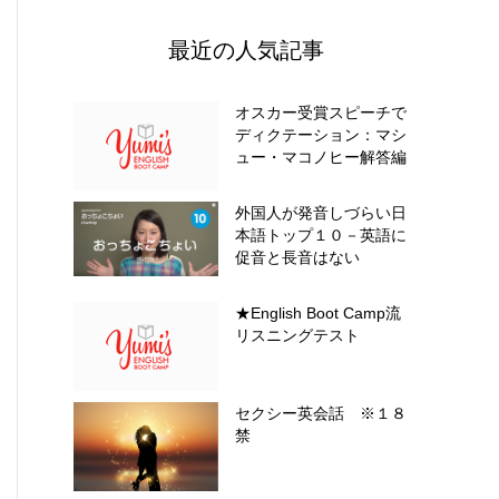
最近の人気記事
オスカー受賞スピーチで
ディクテーション：マシ
ュー・マコノヒー解答編
外国人が発音しづらい日
本語トップ１０－英語に
促音と長音はない
★English Boot Camp流
リスニングテスト
セクシー英会話 ※１８
禁