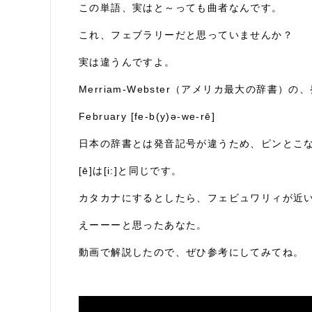
この単語、実はと～っても曲者なんです。
これ、フェブラリーだと思っていませんか？
実は違うんですよ。
Merriam-Webster（アメリカ最大の辞書
February [fe-b(y)ə-we-rē]
日本の辞書とは発音記号が違うため、ピンとこ
[ē]は[i:]と同じです。
カタカナにするとしたら、フェビュワリィが近
えーーーと思ったあなた。
動画で解説したので、ぜひ参考にしてみてね。