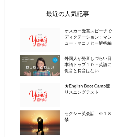
最近の人気記事
オスカー受賞スピーチで
ディクテーション：マシ
ュー・マコノヒー解答編
外国人が発音しづらい日
本語トップ１０－英語に
促音と長音はない
★English Boot Camp流
リスニングテスト
セクシー英会話 ※１８
禁