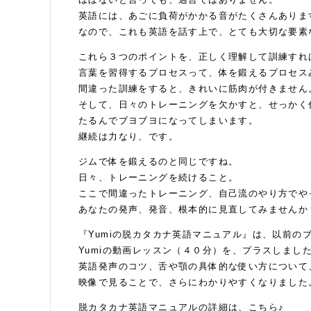
英語には、あごに負荷がかかる音がたくさんありま
なので、これも英語を話す上で、とても大切な要素
これら３つのポイントを、正しく理解して訓練すれ
言葉を習得するプロセスって、体を鍛えるプロセス
間違った訓練をすると、きれいに筋肉が付きません
そして、日々のトレーニングを欠かすと、せっかく
たるんでブヨブヨになってしまいます。
継続は力なり、です。
ジムで体を鍛えるのと同じですね。
日々、トレーニングを続けること。
ここで間違ったトレーニング、自己流のやり方でや
あなたの発声、発音、根本的に見直してみませんか
『Yumiの脱カタカナ英語マニュアル』は、以前の
Yumiの動画レッスン（４０分）を、プラスしまし
英語発声のコツ、舌や顎の具体的な使い方について、
映像で見ることで、さらにわかりやすくなりました
脱カタカナ英語マニュアルの詳細は、こちら♪