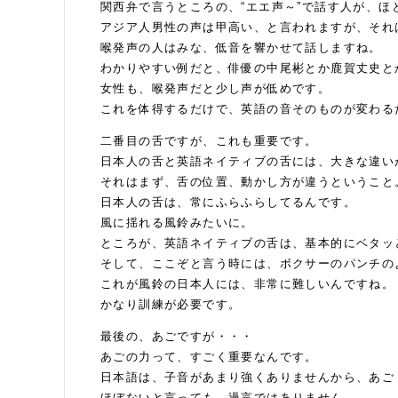
関西弁で言うところの、“エエ声～”で話す人が、ほ
アジア人男性の声は甲高い、と言われますが、それ
喉発声の人はみな、低音を響かせて話しますね。
わかりやすい例だと、俳優の中尾彬とか鹿賀丈史と
女性も、喉発声だと少し声が低めです。
これを体得するだけで、英語の音そのものが変わる
二番目の舌ですが、これも重要です。
日本人の舌と英語ネイティブの舌には、大きな違い
それはまず、舌の位置、動かし方が違うということ
日本人の舌は、常にふらふらしてるんです。
風に揺れる風鈴みたいに。
ところが、英語ネイティブの舌は、基本的にベタッ
そして、ここぞと言う時には、ボクサーのパンチの
これが風鈴の日本人には、非常に難しいんですね。
かなり訓練が必要です。
最後の、あごですが・・・
あごの力って、すごく重要なんです。
日本語は、子音があまり強くありませんから、あご
ほぼないと言っても、過言ではありません。