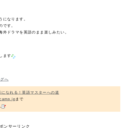
うになります。
のです。
海外ドラマを英語のまま楽しみたい。
☆
します
音になれる！英語マスターへの道
camp.jp
まで
ら
ポンサーリンク