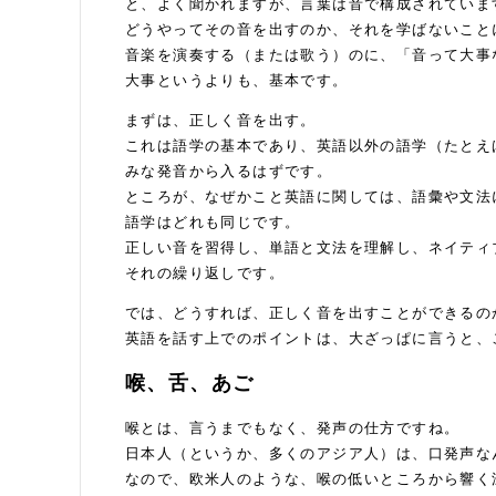
と、よく聞かれますが、言葉は音で構成されていま
どうやってその音を出すのか、それを学ばないこと
音楽を演奏する（または歌う）のに、「音って大事
大事というよりも、基本です。
まずは、正しく音を出す。
これは語学の基本であり、英語以外の語学（たとえ
みな発音から入るはずです。
ところが、なぜかこと英語に関しては、語彙や文法
語学はどれも同じです。
正しい音を習得し、単語と文法を理解し、ネイティ
それの繰り返しです。
では、どうすれば、正しく音を出すことができるの
英語を話す上でのポイントは、大ざっぱに言うと、
喉、舌、あご
喉とは、言うまでもなく、発声の仕方ですね。
日本人（というか、多くのアジア人）は、口発声な
なので、欧米人のような、喉の低いところから響く