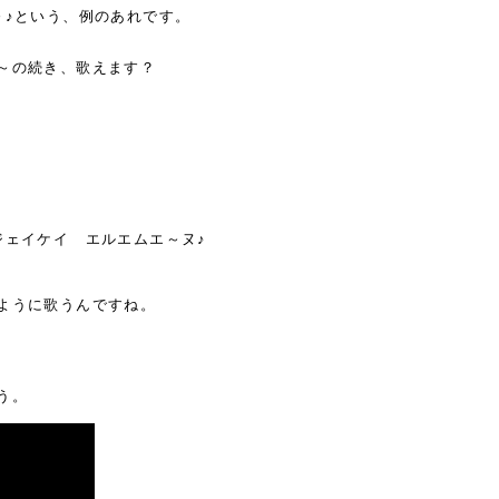
～♪という、例のあれです。
～の続き、歌えます？
ジェイケイ エルエムエ～ヌ♪
ように歌うんですね。
う。