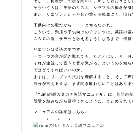
そして、何度かこの歌を聞いて、正しく歌おうとし
そういう人は、英語のリズム、シラブルの概念が身
また、リエゾンといった音が繋がる現象にも、慣れ
子供向けの歌だから・・・と侮るなかれ。
こういう、動揺や子供向けのチャンツは、英語の基
ＡＢＣの歌、サラッと歌えるようになるまで、何度
リエゾンは英語の要です。
一つ一つの音が聞き取れても、たとえばＬ、Ｍ、Ｎ
それが連続して言うと音が繋がる、というのを知ら
ではどうすればいいのか。
まずは、リエゾンの法則を理解すること、そして声
自分が言える音は、まず聞き取れないことはありま
『Yumiの脱カタカナ英語マニュアル』は、英語の
段階を踏みながら習得できるように、まとめられて
マニュアルの詳細はこちら♪
↓ ↓ ↓