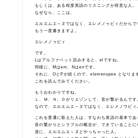
もしくは、ある程度英語のリスニングが得意な人。
なぜなら、ここは、
エルエムエ～ヌではなく、エレメノゥピィだからで
もう一度書きますよ。
エレメノゥピィ
です。
Lはアルファベット読みすると、elですね。
同様に、Mはem、Nはenです。
それに、OとPが続くので、elemenopee となりま
これを読んでみてください。
もうおわかりですね。
Ｌ、Ｍ、Ｎ、Ｏがリエゾンして、音が繋がるんです
なので、エルエムエ～ヌではなく、エレメノウピィ
これを普通に歌えた人は、すなわち英語の基本である
音の繋がりとシラブルの概念が、できていることに
逆に、エルエムエ～ヌとやっちゃった人。