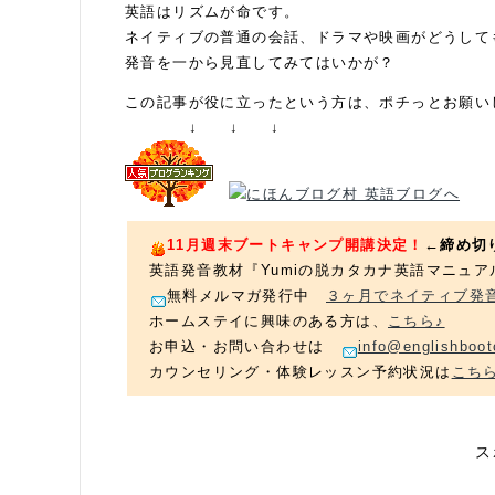
英語はリズムが命です。
ネイティブの普通の会話、ドラマや映画がどうして
発音を一から見直してみてはいかが？
この記事が役に立ったという方は、ポチっとお願い
↓ ↓ ↓
11月週末ブートキャンプ開講決定！
←
締め切
英語発音教材『Yumiの脱カタカナ英語マニュア
無料メルマガ発行中
３ヶ月でネイティブ発
ホームステイに興味のある方は、
こちら♪
お申込・お問い合わせは
info@englishboot
カウンセリング・体験レッスン予約状況は
こち
ス