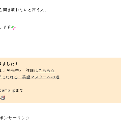
も聞き取れないと言う人、
します
りました！
ル』発売中♪ 詳細は
こちら☆
音になれる！英語マスターへの道
camp.jp
まで
ら
ポンサーリンク