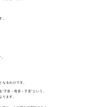
す。
す。
。
となるわけです。
“子音－母音－子音”という、
なります。