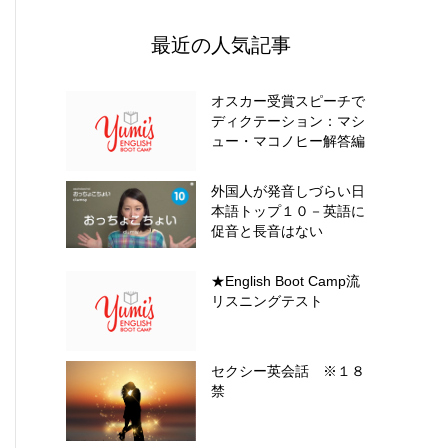
最近の人気記事
オスカー受賞スピーチで
ディクテーション：マシ
ュー・マコノヒー解答編
外国人が発音しづらい日
本語トップ１０－英語に
促音と長音はない
★English Boot Camp流
リスニングテスト
セクシー英会話 ※１８
禁