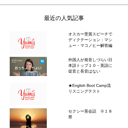
最近の人気記事
オスカー受賞スピーチで
ディクテーション：マシ
ュー・マコノヒー解答編
外国人が発音しづらい日
本語トップ１０－英語に
促音と長音はない
★English Boot Camp流
リスニングテスト
セクシー英会話 ※１８
禁