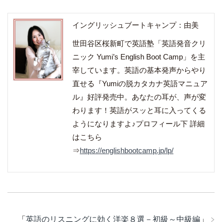
イングリッシュブートキャンプ：由美
世田谷区桜新町で英語塾「英語発音クリ
ニック Yumi’s English Boot Camp」を主
宰しています。英語の基本発声からやり
直せる『Yumiの脱カタカナ英語マニュア
ル』好評発売中。あなたの耳が、声が変
わります！英語がスッと耳に入ってくる
ようになりますよ♪プロフィール下 詳細
はこちら
⇒
https://englishbootcamp.jp/lp/
「
英語のリスニングに効く洋楽８選－初級～中級編
」