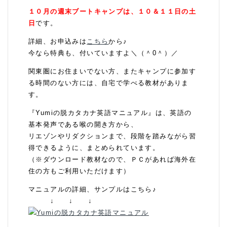
１０月の週末ブートキャンプは、１０＆１１日の土
日
です。
詳細、お申込みは
こちら
から♪
今なら特典も、付いていますよ＼（＾0＾）／
関東圏にお住まいでない方、またキャンプに参加す
る時間のない方には、自宅で学べる教材がありま
す。
『Yumiの脱カタカナ英語マニュアル』は、英語の
基本発声である喉の開き方から、
リエゾンやリダクションまで、段階を踏みながら習
得できるように、まとめられています。
（※ダウンロード教材なので、ＰＣがあれば海外在
住の方もご利用いただけます）
マニュアルの詳細、サンプルはこちら♪
↓ ↓ ↓