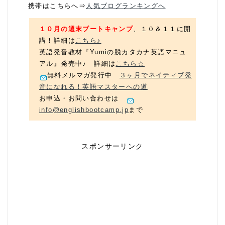
携帯はこちらへ⇒
人気ブログランキングへ
１０月の週末ブートキャンプ
、１０＆１１に開
講！詳細は
こちら♪
英語発音教材『Yumiの脱カタカナ英語マニュ
アル』発売中♪ 詳細は
こちら☆
無料メルマガ発行中
３ヶ月でネイティブ発
音になれる！英語マスターへの道
お申込・お問い合わせは
info@englishbootcamp.jp
まで
スポンサーリンク