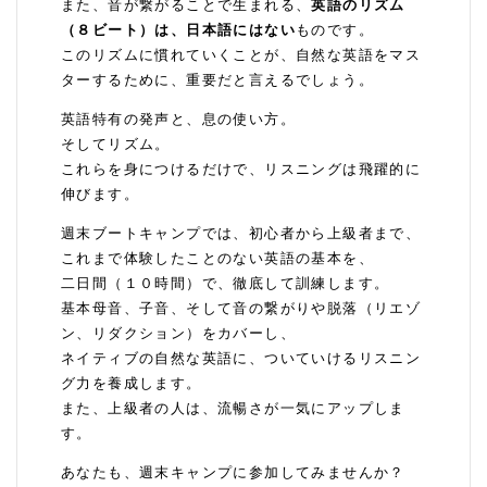
また、音が繋がることで生まれる、
英語のリズム
（８ビート）は、日本語にはない
ものです。
このリズムに慣れていくことが、自然な英語をマス
ターするために、重要だと言えるでしょう。
英語特有の発声と、息の使い方。
そしてリズム。
これらを身につけるだけで、リスニングは飛躍的に
伸びます。
週末ブートキャンプでは、初心者から上級者まで、
これまで体験したことのない英語の基本を、
二日間（１０時間）で、徹底して訓練します。
基本母音、子音、そして音の繋がりや脱落（リエゾ
ン、リダクション）をカバーし、
ネイティブの自然な英語に、ついていけるリスニン
グ力を養成します。
また、上級者の人は、流暢さが一気にアップしま
す。
あなたも、週末キャンプに参加してみませんか？