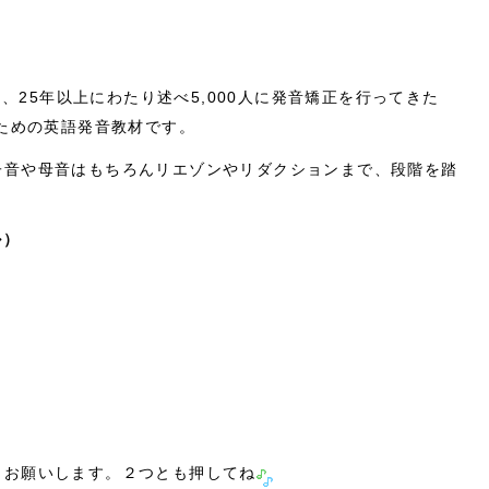
は、25年以上にわたり述べ5,000人に発音矯正を行ってきた
のための英語発音教材です。
子音や母音はもちろんリエゾンやリダクションまで、段階を踏
。
ル）
力お願いします。２つとも押してね