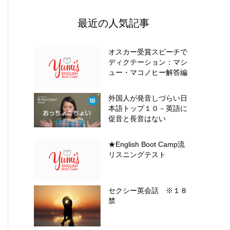
最近の人気記事
オスカー受賞スピーチで
ディクテーション：マシ
ュー・マコノヒー解答編
外国人が発音しづらい日
本語トップ１０－英語に
促音と長音はない
★English Boot Camp流
リスニングテスト
セクシー英会話 ※１８
禁