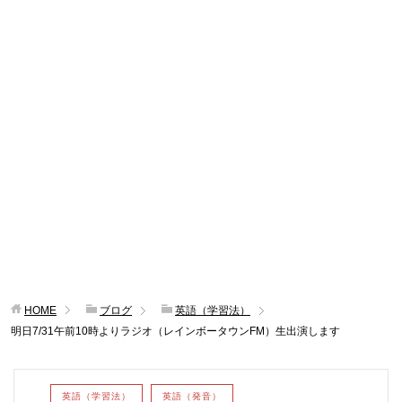
HOME
ブログ
英語（学習法）
明日7/31午前10時よりラジオ（レインボータウンFM）生出演します
英語（学習法）
英語（発音）