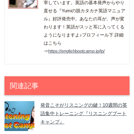
宰しています。英語の基本発声からやり
直せる『Yumiの脱カタカナ英語マニュア
ル』好評発売中。あなたの耳が、声が変
わります！英語がスッと耳に入ってくる
ようになりますよ♪プロフィール下 詳細
はこちら
⇒
https://englishbootcamp.jp/lp/
関連記事
発音こそがリスニングの鍵！10週間の英
語集中トレーニング『リスニングブート
キャンプ』