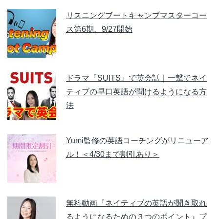
リスニングブートキャンプマスターコー
ス第6期、9/27開始
ドラマ『SUITS』で英会話｜一撃でネイ
ティブの早口英語が聞けるようになる方
法
Yumi監修の英語コーチングがリニューア
ル！＜4/30まで割引あり＞
無料動画『ネイティブの英語が聞き取れ
るようになるための３つのポイント』プ