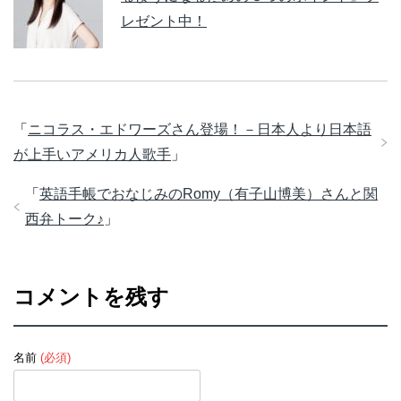
レゼント中！
「
ニコラス・エドワーズさん登場！－日本人より日本語
が上手いアメリカ人歌手
」
「
英語手帳でおなじみのRomy（有子山博美）さんと関
西弁トーク♪
」
コメントを残す
名前
(必須)