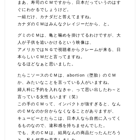
まあ、寿司のＣＭですから、日本だっていうのはす
ぐにわかるでしょうけど。
一組だけ、カナダだと答えてますね。
カナダのＣＭはみんなクレイジーだから、と。
グミのＣＭは、亀と噛めを掛けてるわけですが、大
人が子供を追いかけるという映像は、
アメリカではＮＧで視聴者からクレームが来る、日
本らしいＣＭだと言ってますね。
なるほどなぁと思いました。
たらこソースのＣＭは、abortion（堕胎）のＣＭ
か、みたいなことを言っている人がいますね。
婦人科に予約を入れなきゃ、って思い出したわ～と
言っている女性もいます（笑）
この手のＣＭって、インパクトが強すぎると、なん
のＣＭなのか分からなくなることがありますが、
キューピーとたらこは、日本人なら自然に入ってく
るものなので、違和感を持ちませんでした。
でも、犬のＣＭは、結局なんの商品だったんだろう
と、私も何度か見直しました。