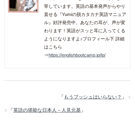
宰しています。英語の基本発声からやり
直せる『Yumiの脱カタカナ英語マニュア
ル』好評発売中。あなたの耳が、声が変
わります！英語がスッと耳に入ってくる
ようになりますよ♪プロフィール下 詳細
はこちら
⇒
https://englishbootcamp.jp/lp/
「
もうブッシュはいらない？
」
「
英語の堪能な日本人－人見元基
」