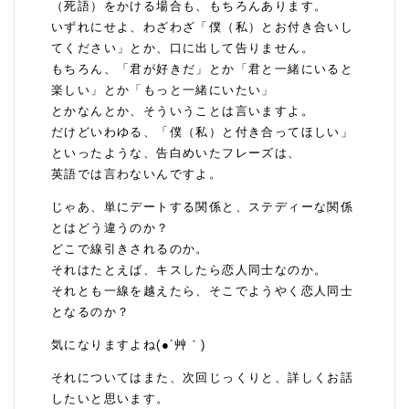
（死語）をかける場合も、もちろんあります。
いずれにせよ、わざわざ「僕（私）とお付き合いし
てください」とか、口に出して告りません。
もちろん、「君が好きだ」とか「君と一緒にいると
楽しい」とか「もっと一緒にいたい」
とかなんとか、そういうことは言いますよ。
だけどいわゆる、「僕（私）と付き合ってほしい」
といったような、告白めいたフレーズは、
英語では言わないんですよ。
じゃあ、単にデートする関係と、ステディーな関係
とはどう違うのか？
どこで線引きされるのか。
それはたとえば、キスしたら恋人同士なのか。
それとも一線を越えたら、そこでようやく恋人同士
となるのか？
気になりますよね(●´艸｀)
それについてはまた、次回じっくりと、詳しくお話
したいと思います。