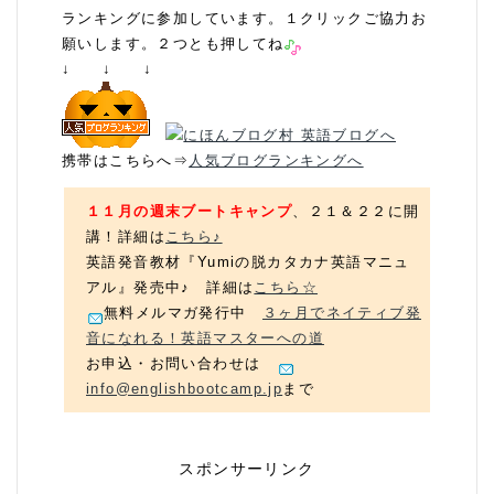
ランキングに参加しています。１クリックご協力お
願いします。２つとも押してね
↓ ↓ ↓
携帯はこちらへ⇒
人気ブログランキングへ
１１月の週末ブートキャンプ
、２１＆２２に開
講！詳細は
こちら♪
英語発音教材『Yumiの脱カタカナ英語マニュ
アル』発売中♪ 詳細は
こちら☆
無料メルマガ発行中
３ヶ月でネイティブ発
音になれる！英語マスターへの道
お申込・お問い合わせは
info@englishbootcamp.jp
まで
スポンサーリンク