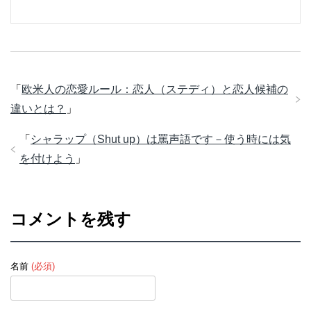
「
欧米人の恋愛ルール：恋人（ステディ）と恋人候補の
違いとは？
」
「
シャラップ（Shut up）は罵声語です－使う時には気
を付けよう
」
コメントを残す
名前
(必須)