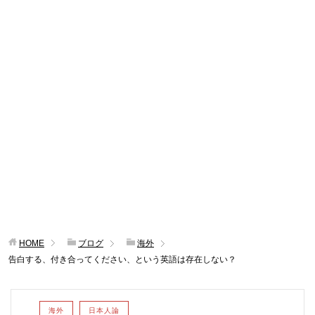
HOME
ブログ
海外
告白する、付き合ってください、という英語は存在しない？
海外
日本人論